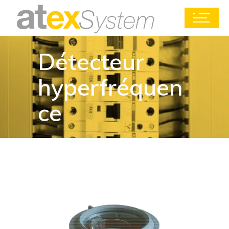
Détecteur
hyperfréquen
ce