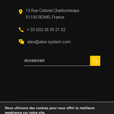
13 Rue Colonel Charbonneaux
51100 REIMS, France
+ 33 (0)3 26 35 21 52
atex@atex-system.com
Recherche
:
Nous utilisons des cookies pour vous offrir la meilleure
2021 All Rights Reserved ©
Atex System
expérience sur notre site.