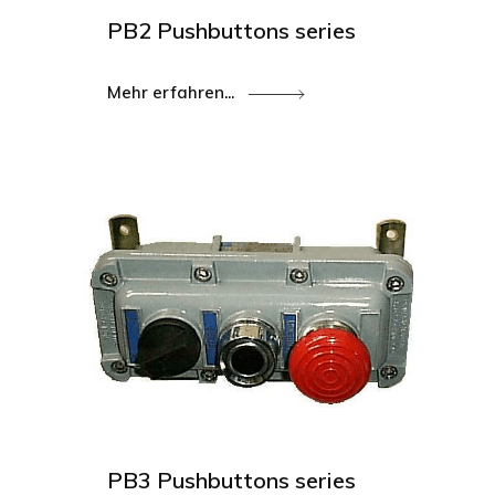
PB2 Pushbuttons series
Mehr erfahren...
PB3 Pushbuttons series