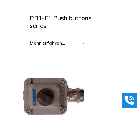
PB1-E1 Push buttons
series
Mehr erfahren...