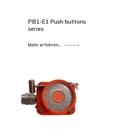
PB1-E1 Push buttons
series
Mehr erfahren...