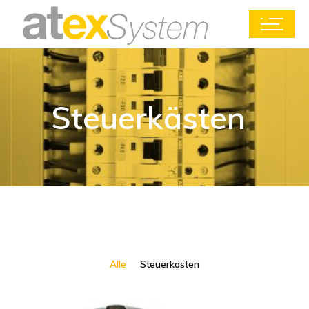
Steuerkästen
Alle
Steuerkästen