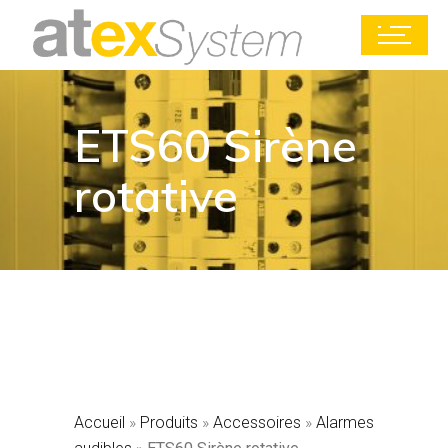
ETS60 Sirène
rotative
Accueil
»
Produits
»
Accessoires
»
Alarmes