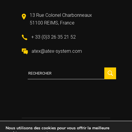
13 Rue Colonel Charbonneaux
51100 REIMS, France
+ 33 (0)3 26 35 21 52
atex@atex-system.com
Recherche
:
Nous utilisons des cookies pour vous offrir la meilleure
2021 All Rights Reserved ©
Atex System