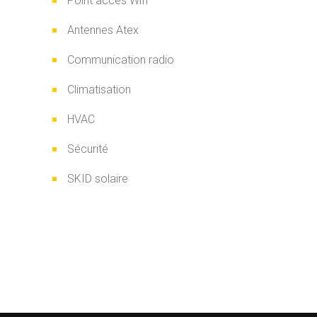
Point accès Wifi
Antennes Atex
Communication radio
Climatisation
HVAC
Sécurité
SKID solaire