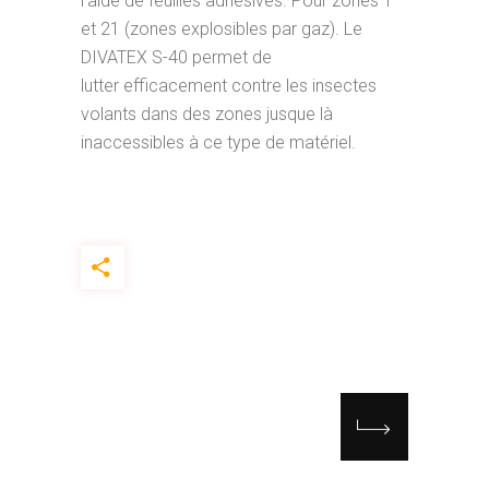
l’aide de feuilles adhésives. Pour zones 1
et 21 (zones explosibles par gaz). Le
DIVATEX S-40 permet de
lutter efficacement contre les insectes
volants dans des zones jusque là
inaccessibles à ce type de matériel.