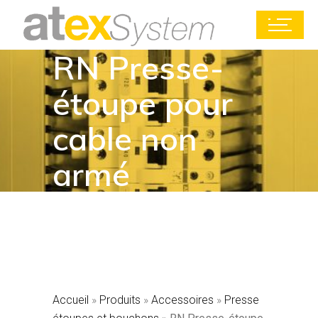
RN Presse-
étoupe pour
cable non
armé
Accueil
»
Produits
»
Accessoires
»
Presse