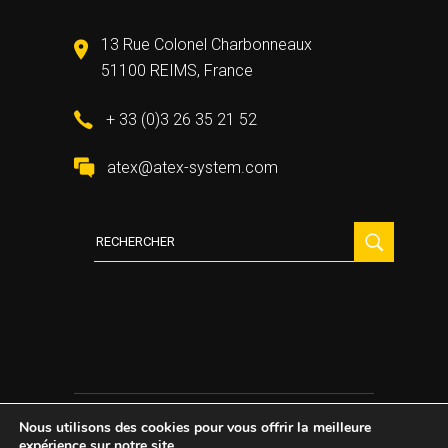
13 Rue Colonel Charbonneaux
51100 REIMS, France
+ 33 (0)3 26 35 21 52
atex@atex-system.com
Recherche
:
Nous utilisons des cookies pour vous offrir la meilleure
2021 All Rights Reserved ©
Atex System
expérience sur notre site.