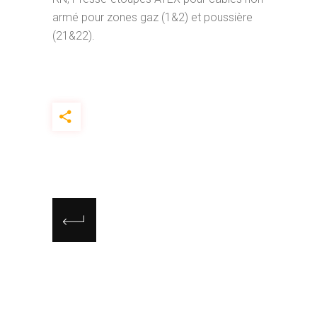
armé pour zones gaz (1&2) et poussière
(21&22).