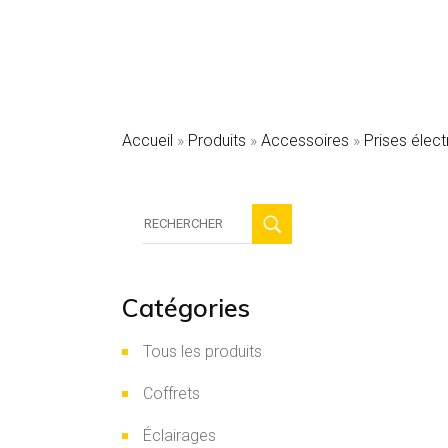
HVAC
Sécurité
SKID sola
Accueil
»
Produits
»
Accessoires
»
Prises élect
Recherche
:
Catégories
Tous les produits
Coffrets
Éclairages