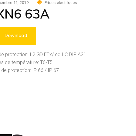
embre 11, 2019
Prises électriques
XN6 63A
Download
e protection:II 2 GD EEx/ ed IIC DIP A21
es de température: T6-T5
 de protection: IP 66 / IP 67