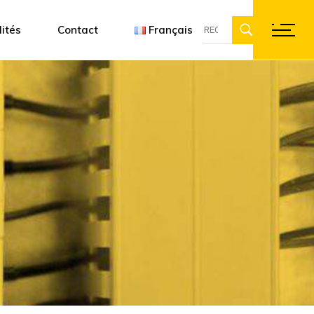
Recherche
onception 3D
Françai
ités
Contact
Français
:
Englis
Deutsc
Français
English
Deutsch