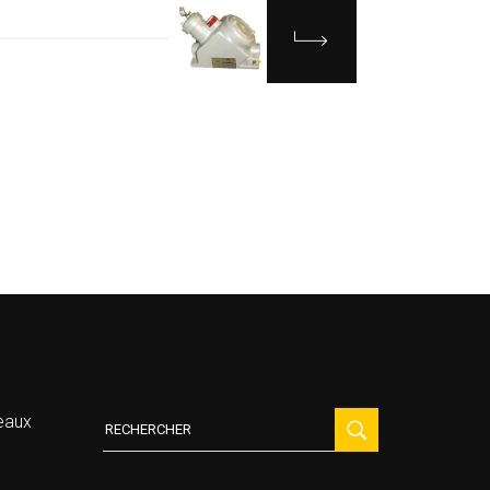
Recherche
eaux
: