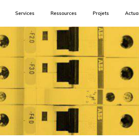
Coffrets
Ingénierie & Management
Logiciel de c
Services
Ressources
Projets
Actual
s
Éclairages
Formations
Certifications
Accessoires
Ingénierie & Management
Logiciel de conception 3D
Boitiers de commande
s
Formations
Certifications
Capteurs
res
Coffrets batteries ATEX
 de commande
Point accès Wifi
Antennes Atex
batteries ATEX
Communication radio
ès Wifi
Climatisation
 Atex
HVAC
ation radio
Sécurité
ion