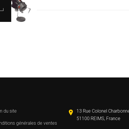
n du site
13 Rue Colonel Charbonn
51100 REIMS, France
ditions générales de ventes