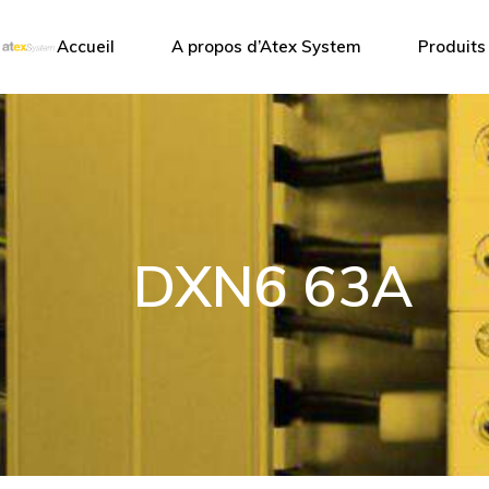
Atex System
Accueil
A propos d’Atex System
Produits
Nos partenaire
Atex System
Coffrets
Nos partenaires
Éclairage
Accessoi
Boitiers
DXN6 63A
Capteurs
Coffrets 
Point acc
Antennes
Communic
Climatisat