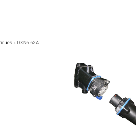
SKID solaire
ire
riques
»
DXN6 63A