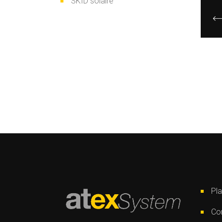
SKID solaire
Pla
Con