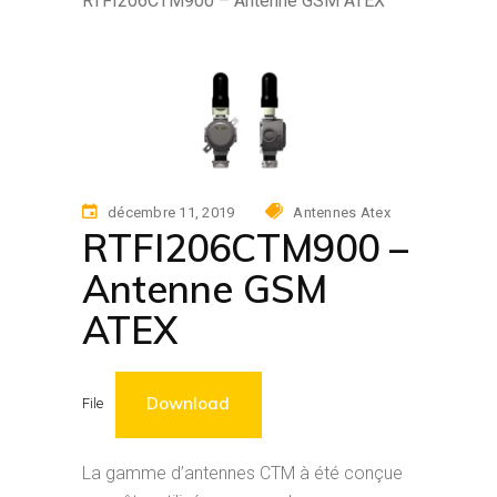
RTFI206CTM900 – Antenne GSM ATEX
décembre 11, 2019
Antennes Atex
RTFI206CTM900 –
Antenne GSM
ATEX
Download
File
La gamme d’antennes CTM à été conçue