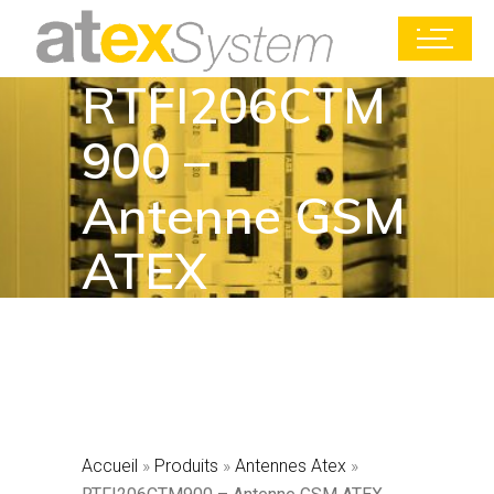
RTFI206CTM
900 –
Antenne GSM
ATEX
Accueil
»
Produits
»
Antennes Atex
»