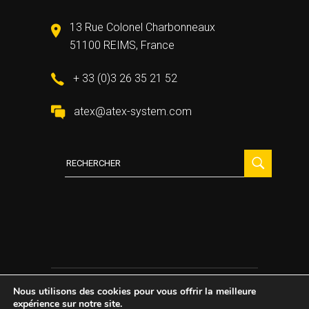
13 Rue Colonel Charbonneaux
51100 REIMS, France
+ 33 (0)3 26 35 21 52
atex@atex-system.com
Recherche
:
Nous utilisons des cookies pour vous offrir la meilleure
2021 All Rights Reserved ©
Atex System
expérience sur notre site.