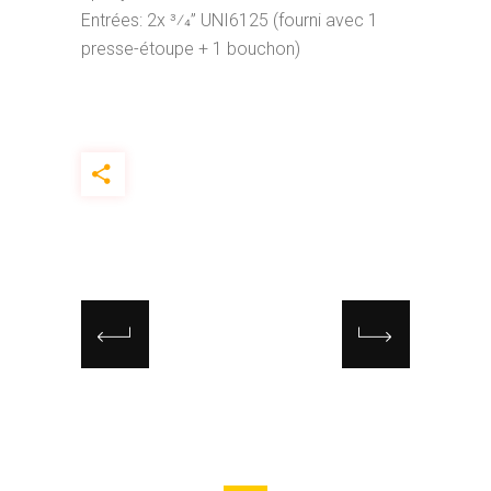
Entrées: 2x 3⁄4” UNI6125 (fourni avec 1
presse-étoupe + 1 bouchon)