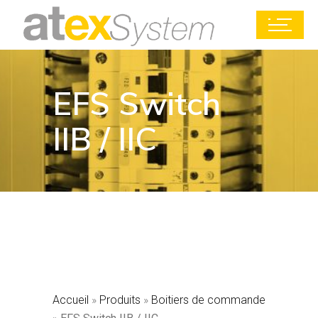
EFS Switch
IIB / IIC
Accueil
»
Produits
»
Boitiers de commande