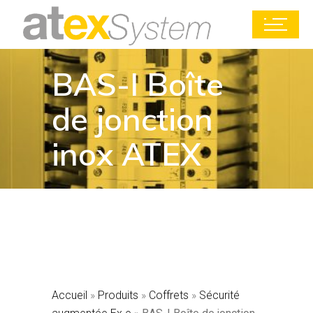
BAS-I Boîte
de jonction
inox ATEX
Accueil
»
Produits
»
Coffrets
»
Sécurité