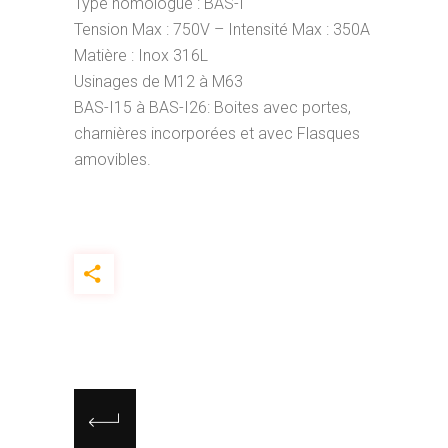
Type homologué : BAS-I
Tension Max : 750V – Intensité Max : 350A
Matière : Inox 316L
Usinages de M12 à M63
BAS-I15 à BAS-I26: Boites avec portes,
charnières incorporées et avec Flasques
amovibles.