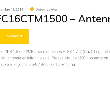
embre 11, 2019
Antennes Atex
FC16CTM1500 – Anten
Download
ne GPS 1,575.42MHz pour les zones ATEX 1 & 2 (Gaz). Léger et c
de l’antenne en laiton nickelé. Presse étoupe M20 non armé en
 nickelé, kit joints 5.5-8 / 8-10.5 / 10.5-13 mm.