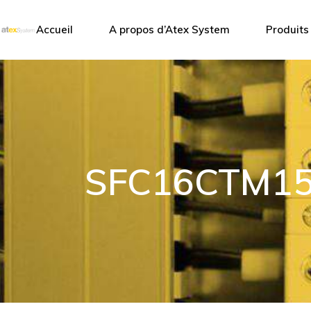
Atex System
Accueil
A propos d’Atex System
Produits
Nos partenaire
Atex System
Coffrets
Nos partenaires
Éclairage
Accessoi
Boitiers
SFC16CTM150
Capteurs
Coffrets 
Point acc
Antennes
Communic
Climatisat