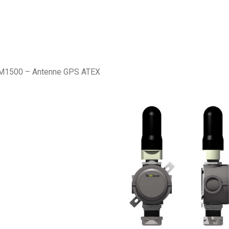
SKID solaire
ire
1500 – Antenne GPS ATEX