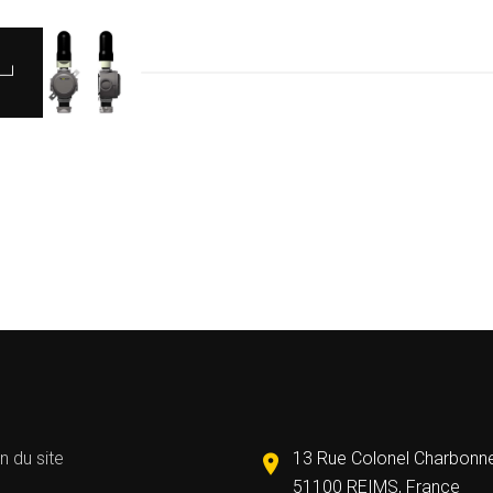
n du site
13 Rue Colonel Charbonn
51100 REIMS, France