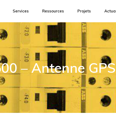
Coffrets
Ingénierie & Management
Logiciel de c
Services
Ressources
Projets
Actual
s
Éclairages
Formations
Certifications
Accessoires
Ingénierie & Management
Logiciel de conception 3D
Boitiers de commande
s
Formations
Certifications
Capteurs
res
Coffrets batteries ATEX
 de commande
0 – Antenne GPS
Point accès Wifi
Antennes Atex
batteries ATEX
Communication radio
ès Wifi
Climatisation
 Atex
HVAC
ation radio
Sécurité
ion