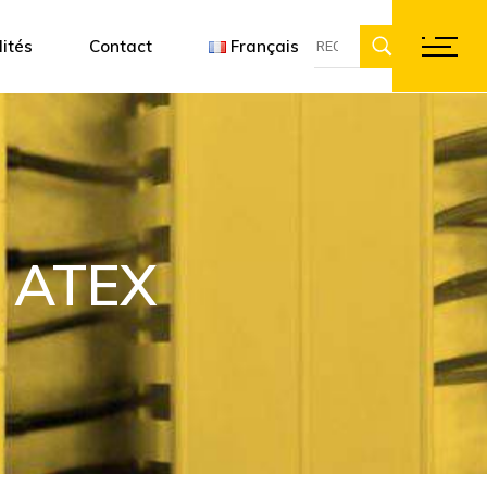
Recherche
onception 3D
Françai
ités
Contact
Français
:
Englis
Deutsc
Français
English
Deutsch
 ATEX