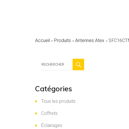
HVAC
Sécurité
SKID sola
Accueil
»
Produits
»
Antennes Atex
»
SFC16CTM
Recherche
:
Catégories
Tous les produits
Coffrets
Éclairages