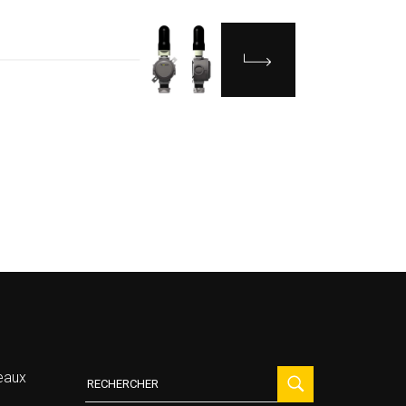
Recherche
eaux
: