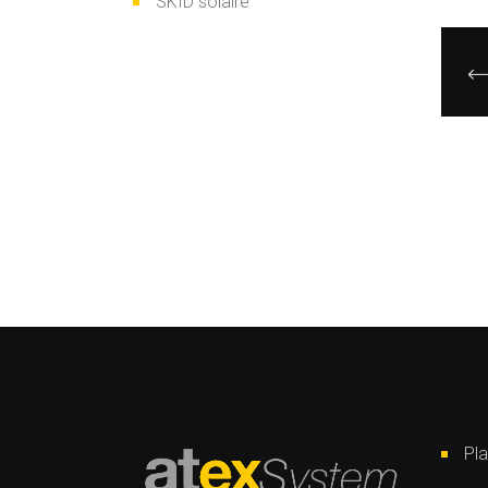
SKID solaire
Pla