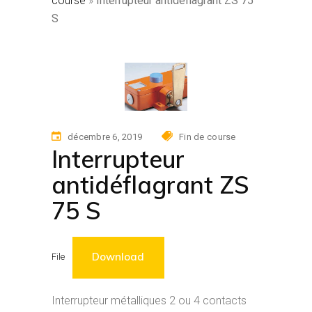
course
»
Interrupteur antidéflagrant ZS 75
S
décembre 6, 2019
Fin de course
Interrupteur
antidéflagrant ZS
75 S
Download
File
Interrupteur métalliques 2 ou 4 contacts