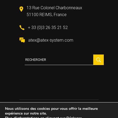
13 Rue Colonel Charbonneaux
51100 REIMS, France
+ 33 (0)3 26 35 21 52
atex@atex-system.com
Recherche
:
Nous utilisons des cookies pour vous offrir la meilleure
2021 All Rights Reserved ©
Atex System
expérience sur notre site.