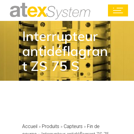
Interrupteur
antidéflagran
t ZS 75 S
Accueil
»
Produits
»
Capteurs
»
Fin de