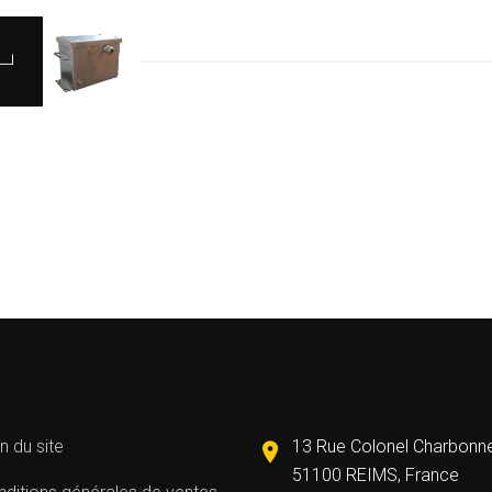
n du site
13 Rue Colonel Charbonn
51100 REIMS, France