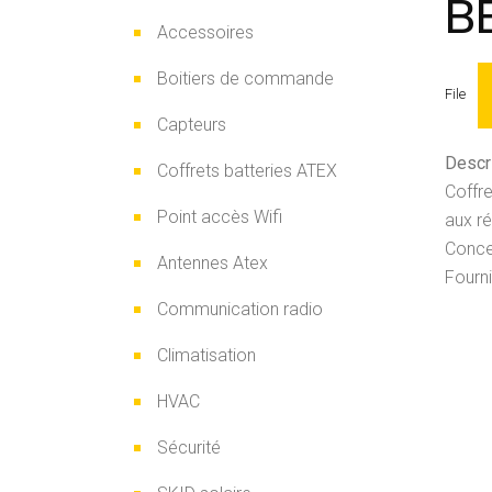
B
Accessoires
Boitiers de commande
File
Capteurs
Descri
Coffrets batteries ATEX
Coffr
Point accès Wifi
aux r
Concep
Antennes Atex
Fourni
Communication radio
Climatisation
HVAC
Sécurité