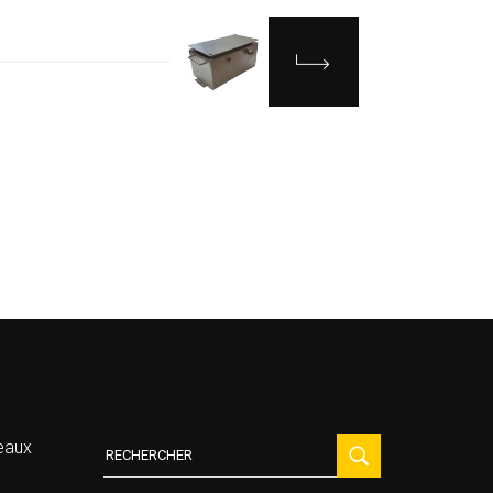
Recherche
eaux
: