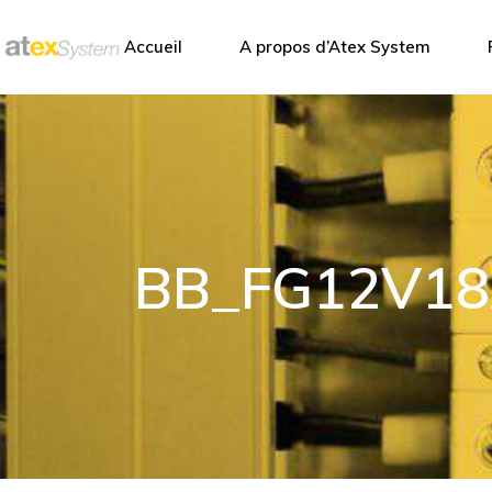
Atex System
Accueil
A propos d’Atex System
Nos partenaire
Atex System
Nos partenaires
BB_FG12V18A