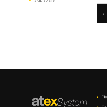
SKID solaire
Pla