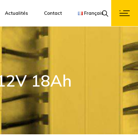
onception 3D
Françai
Actualités
Contact
Français
Englis
Deutsc
Français
English
Deutsch
 12V 18Ah