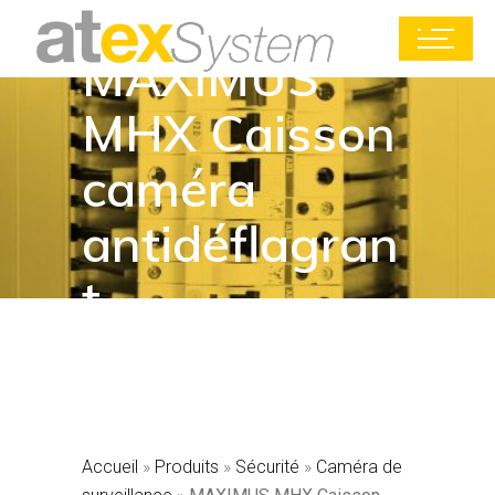
MAXIMUS
MHX Caisson
caméra
antidéflagran
t
Accueil
»
Produits
»
Sécurité
»
Caméra de