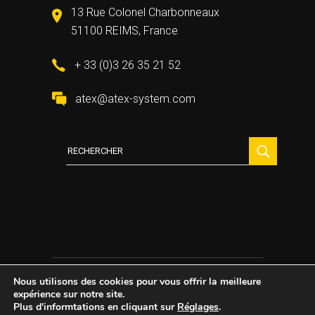
13 Rue Colonel Charbonneaux
51100 REIMS, France
+ 33 (0)3 26 35 21 52
atex@atex-system.com
Recherche
:
Nous utilisons des cookies pour vous offrir la meilleure
2021 All Rights Reserved ©
Atex System
expérience sur notre site.
Plus d'informtations en cliquant sur
Réglages
.