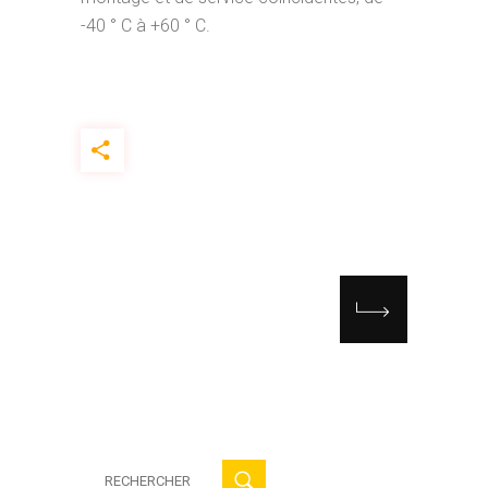
-40 ° C à +60 ° C.
Recherche
: