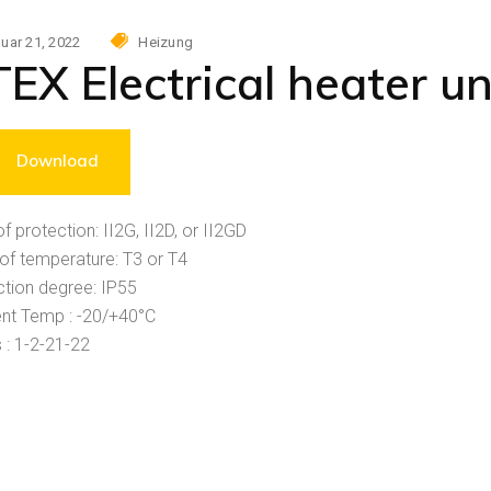
uar 21, 2022
Heizung
EX Electrical heater un
Download
f protection: II2G, II2D, or II2GD
of temperature: T3 or T4
ction degree: IP55
nt Temp : -20/+40°C
 : 1-2-21-22