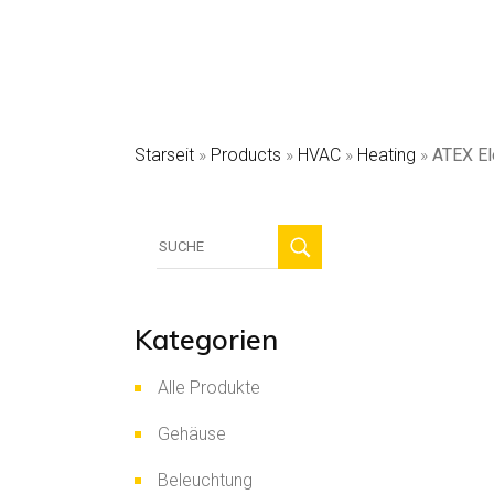
HVAC
Sicherhei
Solarmo
Starseit
»
Products
»
HVAC
»
Heating
»
ATEX Ele
Suche
für:
Kategorien
Alle Produkte
Gehäuse
Beleuchtung