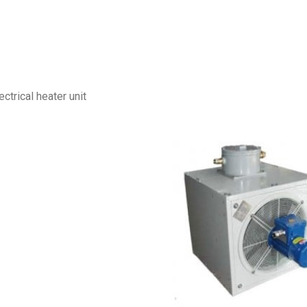
Solarmodule
t
dule
ctrical heater unit