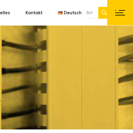
Suche
ung
ftware Designer 3D
Françai
elles
Kontakt
Deutsch
für:
en
Englis
Deutsc
Français
English
Deutsch