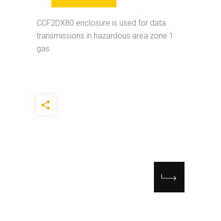
CCF2DX80 enclosure is used for data
transmissions in hazardous area zone 1
gas.