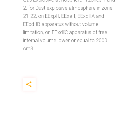
2, for Dust explosive atmosphere in zone
21-22, on EExpII; EExeII; EExdIIA and
EExdIIB apparatus without volume
limitation, on EExdiiC apparatus of free
internal volume lower or equal to 2000
cm3.