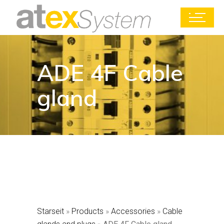
ADE 4F Cable
gland
Starseit
»
Products
»
Accessories
»
Cable