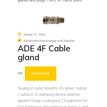
glands and plugs
»
ADE 4F Cable gland
Januar 21, 2022
Kabelverschraubungen und Stecker
ADE 4F Cable
gland
Download
File
Sealing in outer sheaths of cables. Indoor
/ outdoor. A clamping device shall be
applied Group Ii category 2 Equipment for
Gas Explosive atmosphere in zones 1 and