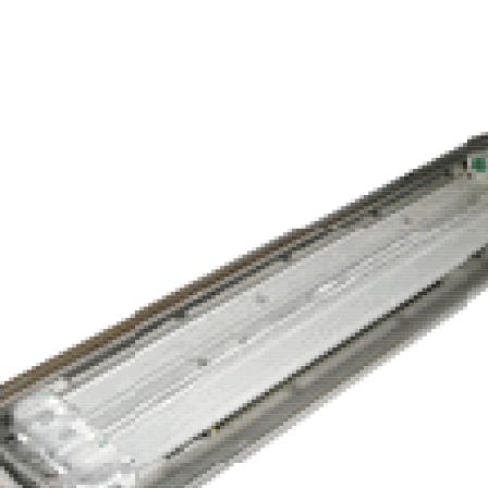
Solarmodule
t
dule