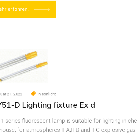
hr erfahren...
uar 21, 2022
Neonlicht
51-D Lighting fixture Ex d
 series fluorescent lamp is suitable for lighting in c
ouse, for atmospheres II A,II B and II C explosive ga