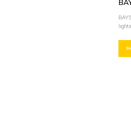
BAY
BAY51
light
Me