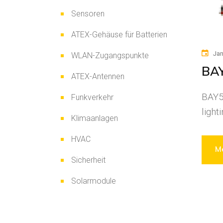
Sensoren
ATEX-Gehäuse für Batterien
Jan
WLAN-Zugangspunkte
BAY
ATEX-Antennen
BAY51
Funkverkehr
light
Klimaanlagen
HVAC
Me
Sicherheit
Solarmodule