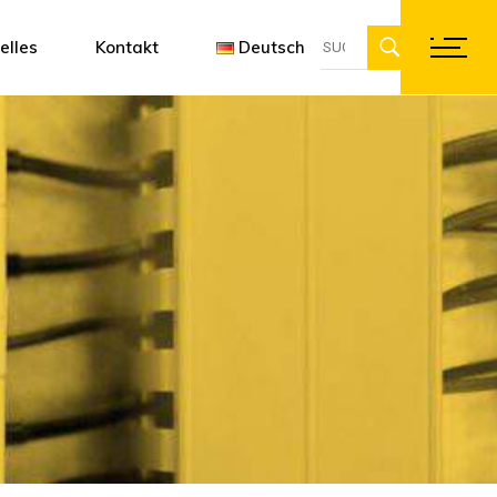
Suche
ung
ftware Designer 3D
Françai
elles
Kontakt
Deutsch
für:
en
Englis
Deutsc
Français
English
Deutsch