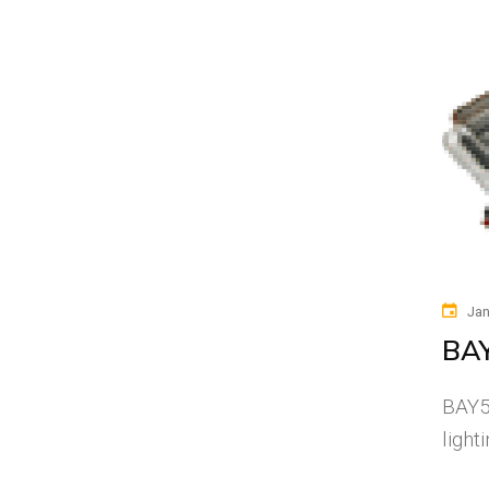
Jan
BAY
BAY51
light