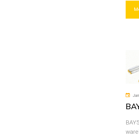
Me
Jan
BAY
BAY51
wareh