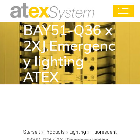
BAY51-Q36 x
2XJ.Emergenc
y lighting
ATEX
Starseit
»
Products
»
Lighting
»
Fluorescent