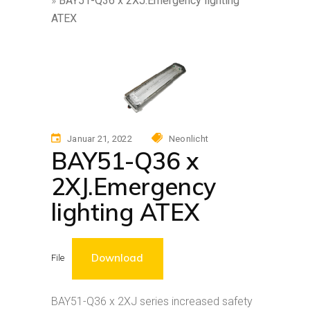
»
BAY51-Q36 x 2XJ.Emergency lighting
ATEX
Januar 21, 2022
Neonlicht
BAY51-Q36 x
2XJ.Emergency
lighting ATEX
Download
File
BAY51-Q36 x 2XJ series increased safety