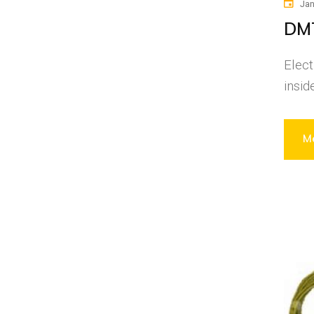
Jan
DMT
Elect
insid
Me