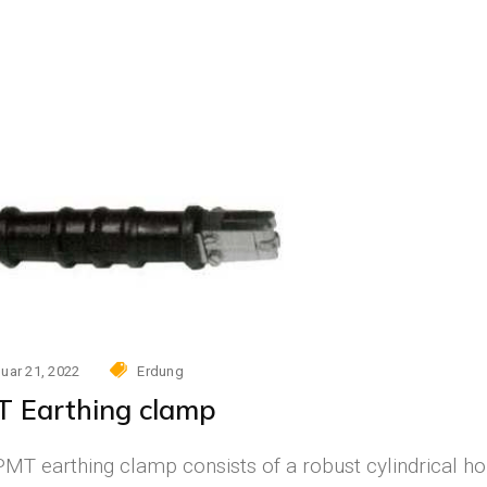
Solarmodule
t
dule
uar 21, 2022
Erdung
 Earthing clamp
MT earthing clamp consists of a robust cylindrical ho