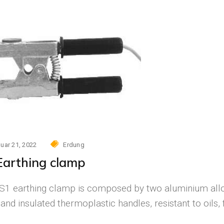
uar 21, 2022
Erdung
 Earthing clamp
IS1 earthing clamp is composed by two aluminium allo
and insulated thermoplastic handles, resistant to oils, f