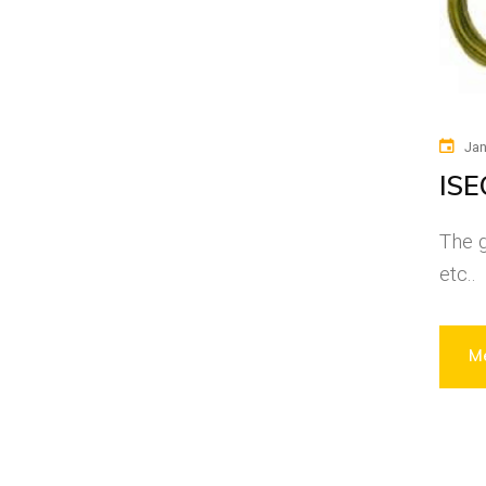
Jan
ISE
The g
etc..
Me