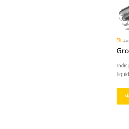
Jan
Gro
Indis
liqui
Me