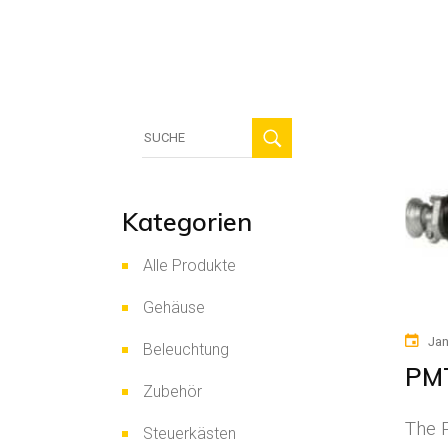
HVAC
Sicherhei
Solarmo
Suche
für:
Kategorien
Alle Produkte
Gehäuse
Jan
Beleuchtung
PMT
Zubehör
The P
Steuerkästen