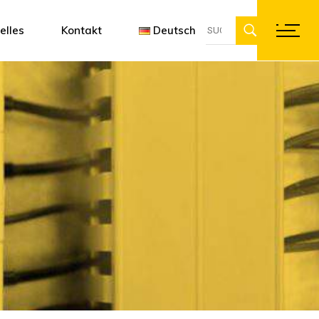
Suche
ung
ftware Designer 3D
Françai
elles
Kontakt
Deutsch
für:
en
Englis
Deutsc
Français
English
Deutsch