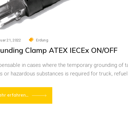
uar 21, 2022
Erdung
unding Clamp ATEX IECEx ON/OFF
pensable in cases where the temporary grounding of ta
ds or hazardous substances is required for truck, refue
hr erfahren...