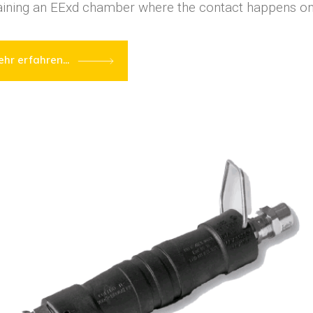
aining an EExd chamber where the contact happens onl
hr erfahren...