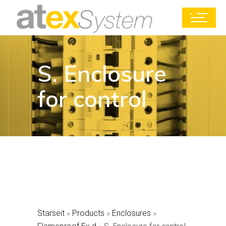
S. Enclosure
for control
Starseit
»
Products
»
Enclosures
»