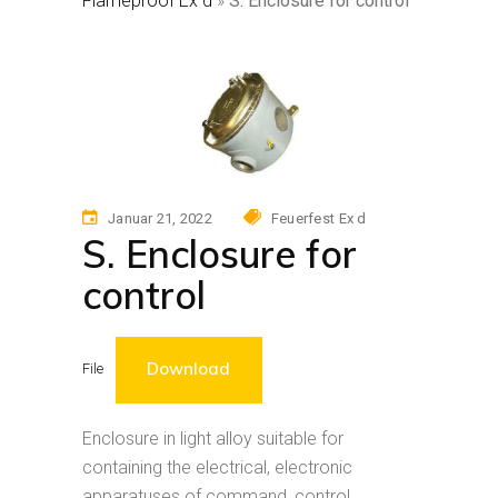
Flameproof Ex d
»
S. Enclosure for control
Januar 21, 2022
Feuerfest Ex d
S. Enclosure for
control
Download
File
Enclosure in light alloy suitable for
containing the electrical, electronic
apparatuses of command, control,