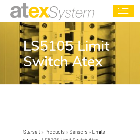
LS5105 Limit
Switch Atex
Starseit
»
Products
»
Sensors
»
Limits