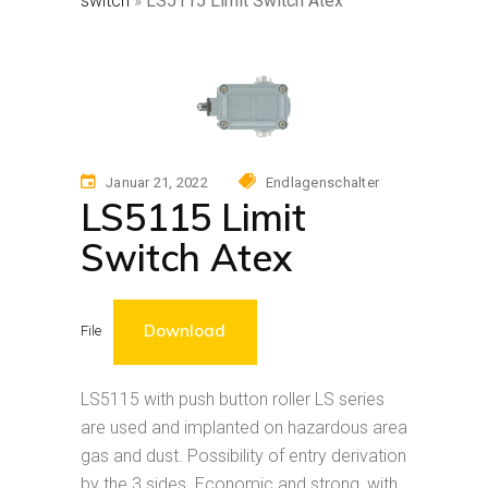
switch
»
LS5115 Limit Switch Atex
Januar 21, 2022
Endlagenschalter
LS5115 Limit
Switch Atex
Download
File
LS5115 with push button roller LS series
are used and implanted on hazardous area
gas and dust. Possibility of entry derivation
by the 3 sides. Economic and strong, with