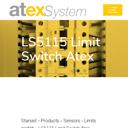
LS5115 Limit
Switch Atex
Starseit
»
Products
»
Sensors
»
Limits